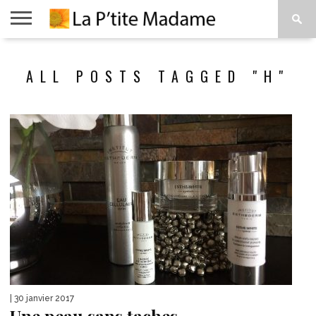
ACCUEIL
BEAUTÉ
MODE
ART
À
ALL POSTS TAGGED "H"
DE
PROPOS
VIVRE
| 30 janvier 2017