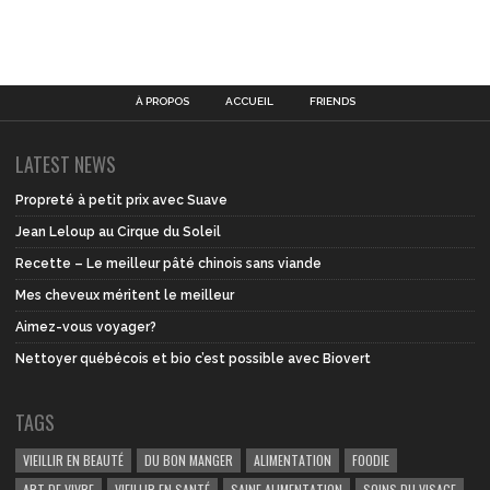
À PROPOS
ACCUEIL
FRIENDS
LATEST NEWS
Propreté à petit prix avec Suave
Jean Leloup au Cirque du Soleil
Recette – Le meilleur pâté chinois sans viande
Mes cheveux méritent le meilleur
Aimez-vous voyager?
Nettoyer québécois et bio c’est possible avec Biovert
TAGS
VIEILLIR EN BEAUTÉ
DU BON MANGER
ALIMENTATION
FOODIE
ART DE VIVRE
VIEILLIR EN SANTÉ
SAINE ALIMENTATION
SOINS DU VISAGE