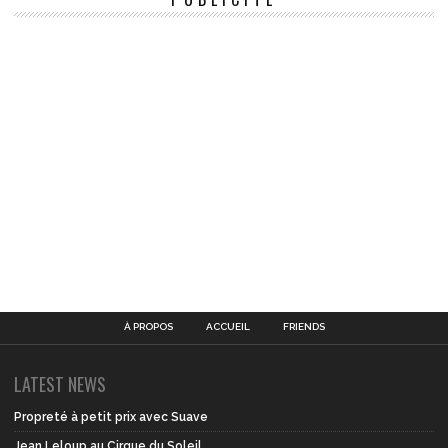
À PROPOS
ACCUEIL
FRIENDS
LATEST NEWS
Propreté à petit prix avec Suave
Jean Leloup au Cirque du Soleil