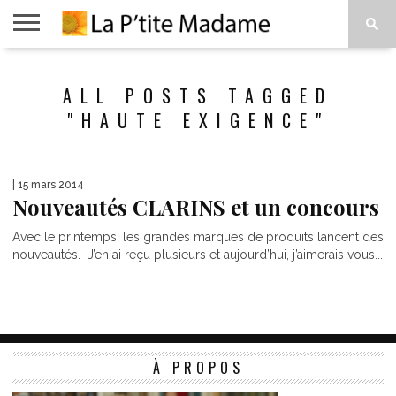
ACCUEIL
BEAUTÉ
MODE
ART
À
ALL POSTS TAGGED
DE
PROPOS
VIVRE
"HAUTE EXIGENCE"
| 15 mars 2014
Nouveautés CLARINS et un concours
Avec le printemps, les grandes marques de produits lancent des
nouveautés. J’en ai reçu plusieurs et aujourd’hui, j’aimerais vous...
À PROPOS