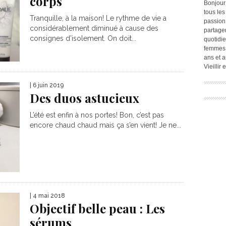
corps
Bonjour
tous les
Tranquille, à la maison! Le rythme de vie a
passion.
considérablement diminué à cause des
partage
consignes d’isolement. On doit...
quotidie
femmes,
ans et a
Vieillir
| 6 juin 2019
Des duos astucieux
L’été est enfin à nos portes! Bon, c’est pas
encore chaud chaud mais ça s’en vient! Je ne...
| 4 mai 2018
Objectif belle peau : Les
sérums