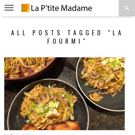
ACCUEIL
BEAUTÉ
MODE
ART
À
ALL POSTS TAGGED "LA
DE
PROPOS
VIVRE
FOURMI"