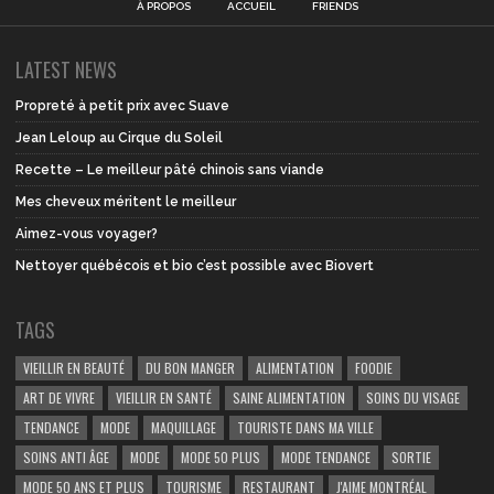
À PROPOS
ACCUEIL
FRIENDS
LATEST NEWS
Propreté à petit prix avec Suave
Jean Leloup au Cirque du Soleil
Recette – Le meilleur pâté chinois sans viande
Mes cheveux méritent le meilleur
Aimez-vous voyager?
Nettoyer québécois et bio c’est possible avec Biovert
TAGS
VIEILLIR EN BEAUTÉ
DU BON MANGER
ALIMENTATION
FOODIE
ART DE VIVRE
VIEILLIR EN SANTÉ
SAINE ALIMENTATION
SOINS DU VISAGE
TENDANCE
MODE
MAQUILLAGE
TOURISTE DANS MA VILLE
SOINS ANTI ÂGE
MODE
MODE 50 PLUS
MODE TENDANCE
SORTIE
MODE 50 ANS ET PLUS
TOURISME
RESTAURANT
J'AIME MONTRÉAL