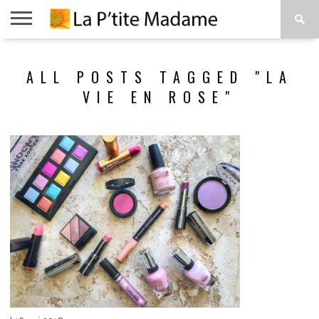
ACCUEIL
BEAUTÉ
MODE
ART
À
ALL POSTS TAGGED "LA
DE
PROPOS
VIVRE
VIE EN ROSE"