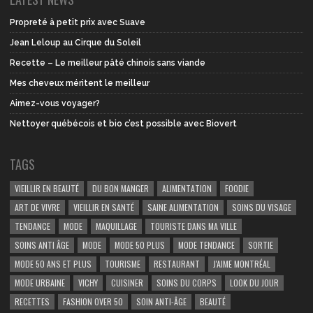
Propreté à petit prix avec Suave
Jean Leloup au Cirque du Soleil
Recette – Le meilleur pâté chinois sans viande
Mes cheveux méritent le meilleur
Aimez-vous voyager?
Nettoyer québécois et bio c’est possible avec Biovert
TAGS
VIEILLIR EN BEAUTÉ
DU BON MANGER
ALIMENTATION
FOODIE
ART DE VIVRE
VIEILLIR EN SANTÉ
SAINE ALIMENTATION
SOINS DU VISAGE
TENDANCE
MODE
MAQUILLAGE
TOURISTE DANS MA VILLE
SOINS ANTI ÂGE
MODE
MODE 50 PLUS
MODE TENDANCE
SORTIE
MODE 50 ANS ET PLUS
TOURISME
RESTAURANT
J'AIME MONTRÉAL
MODE URBAINE
VICHY
CUISINER
SOINS DU CORPS
LOOK DU JOUR
RECETTES
FASHION OVER 50
SOIN ANTI-ÂGE
BEAUTÉ