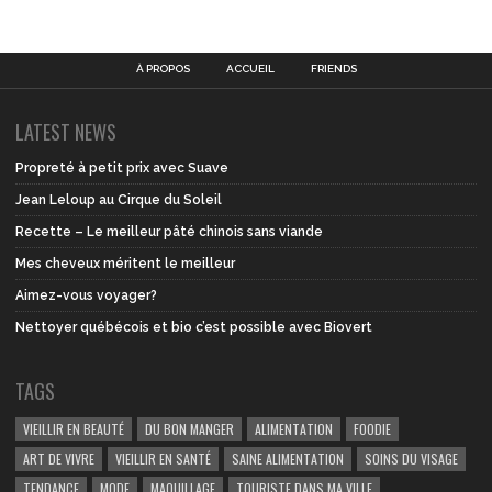
À PROPOS
ACCUEIL
FRIENDS
LATEST NEWS
Propreté à petit prix avec Suave
Jean Leloup au Cirque du Soleil
Recette – Le meilleur pâté chinois sans viande
Mes cheveux méritent le meilleur
Aimez-vous voyager?
Nettoyer québécois et bio c’est possible avec Biovert
TAGS
VIEILLIR EN BEAUTÉ
DU BON MANGER
ALIMENTATION
FOODIE
ART DE VIVRE
VIEILLIR EN SANTÉ
SAINE ALIMENTATION
SOINS DU VISAGE
TENDANCE
MODE
MAQUILLAGE
TOURISTE DANS MA VILLE