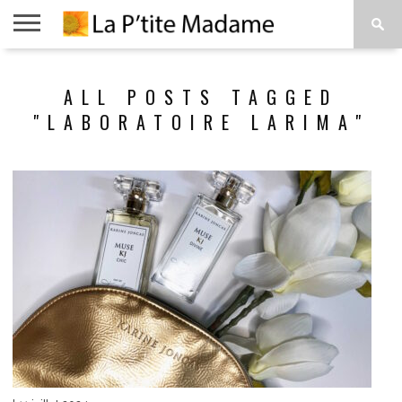
ACCUEIL
BEAUTÉ
MODE
ART
À
ALL POSTS TAGGED
DE
PROPOS
VIVRE
"LABORATOIRE LARIMA"