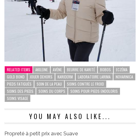
RELATED ITEMS
AKILEINE
AVÈNE
BEURRE DE KARITÉ
BOBOS
ECZÉMA
GOLD BOND
JOUER DEHORS
KARIDERM
LABORATOIRE LARIMA
NOVARNICA
PIEDS FATIGUÉS
SOIN DE LA PEAU
SOINS CONTRE LE FROID
SOINS DES PIEDS
SOINS DU CORPS
SOINS POUR PIEDS ENDOLORIS
SOINS VISAGE
YOU MAY ALSO LIKE...
Propreté à petit prix avec Suave