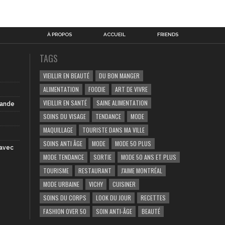
À PROPOS
ACCUEIL
FRIENDS
TAGS
VIEILLIR EN BEAUTÉ
DU BON MANGER
ALIMENTATION
FOODIE
ART DE VIVRE
VIEILLIR EN SANTÉ
SAINE ALIMENTATION
iande
SOINS DU VISAGE
TENDANCE
MODE
MAQUILLAGE
TOURISTE DANS MA VILLE
SOINS ANTI ÂGE
MODE
MODE 50 PLUS
 avec
MODE TENDANCE
SORTIE
MODE 50 ANS ET PLUS
TOURISME
RESTAURANT
J'AIME MONTRÉAL
MODE URBAINE
VICHY
CUISINER
SOINS DU CORPS
LOOK DU JOUR
RECETTES
FASHION OVER 50
SOIN ANTI-ÂGE
BEAUTÉ