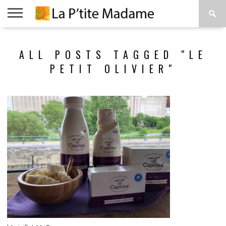
ACCUEIL
BEAUTÉ
MODE
ART
À
ALL POSTS TAGGED "LE
DE
PROPOS
VIVRE
PETIT OLIVIER"