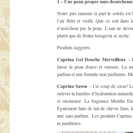
1 – Une peau propre sans dessèchem
Notre pire ennemi (à part le soleil) es
l’air flétri et vieilli. Que ce soit dan
n’assèchent pas la peau. L’eau ne devrai
plutôt que de frotter lorsqu’on se sèche.
Produits suggérés
Caprina Gel Douche Merveilleux
– F
laisse la peau douce et soyeuse. La m
parfum et une formule non parfumée. Mes
Caprina Savon
– Un coup de cœur! Les
enlever la barrière d’hydratation naturel
et onctueuse. La fragrance Menthe Euc
Également faits de lait de chèvre frais,
une sans parfum. Les produits Caprina 
ni parabènes.