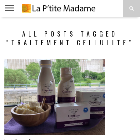
ACCUEIL
BEAUTÉ
MODE
ART
À
ALL POSTS TAGGED
DE
PROPOS
VIVRE
"TRAITEMENT CELLULITE"