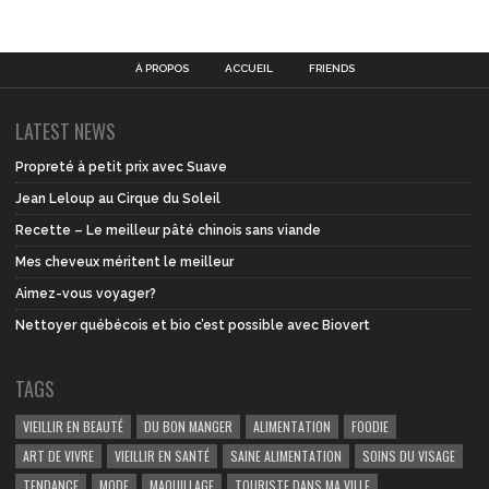
À PROPOS
ACCUEIL
FRIENDS
LATEST NEWS
Propreté à petit prix avec Suave
Jean Leloup au Cirque du Soleil
Recette – Le meilleur pâté chinois sans viande
Mes cheveux méritent le meilleur
Aimez-vous voyager?
Nettoyer québécois et bio c’est possible avec Biovert
TAGS
VIEILLIR EN BEAUTÉ
DU BON MANGER
ALIMENTATION
FOODIE
ART DE VIVRE
VIEILLIR EN SANTÉ
SAINE ALIMENTATION
SOINS DU VISAGE
TENDANCE
MODE
MAQUILLAGE
TOURISTE DANS MA VILLE