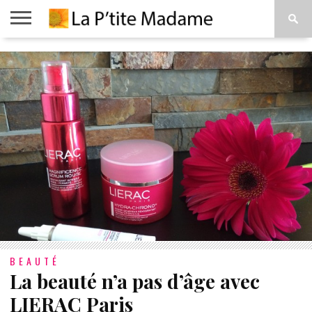
ACCUEIL
BEAUTÉ
MODE
ART
À
DE
PROPOS
VIVRE
BEAUTÉ
La beauté n’a pas d’âge avec
LIERAC Paris