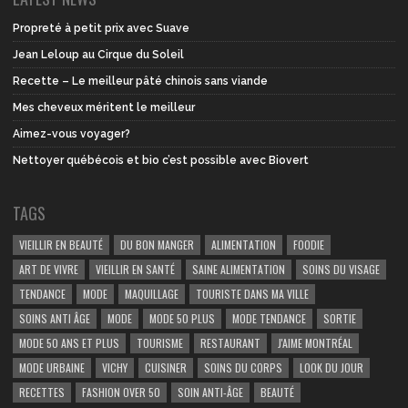
Propreté à petit prix avec Suave
Jean Leloup au Cirque du Soleil
Recette – Le meilleur pâté chinois sans viande
Mes cheveux méritent le meilleur
Aimez-vous voyager?
Nettoyer québécois et bio c’est possible avec Biovert
TAGS
VIEILLIR EN BEAUTÉ
DU BON MANGER
ALIMENTATION
FOODIE
ART DE VIVRE
VIEILLIR EN SANTÉ
SAINE ALIMENTATION
SOINS DU VISAGE
TENDANCE
MODE
MAQUILLAGE
TOURISTE DANS MA VILLE
SOINS ANTI ÂGE
MODE
MODE 50 PLUS
MODE TENDANCE
SORTIE
MODE 50 ANS ET PLUS
TOURISME
RESTAURANT
J'AIME MONTRÉAL
MODE URBAINE
VICHY
CUISINER
SOINS DU CORPS
LOOK DU JOUR
RECETTES
FASHION OVER 50
SOIN ANTI-ÂGE
BEAUTÉ