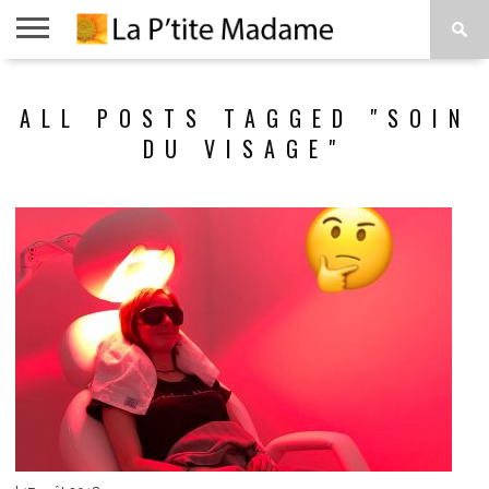
ACCUEIL
BEAUTÉ
MODE
ART
À
ALL POSTS TAGGED "SOIN
DE
PROPOS
VIVRE
DU VISAGE"