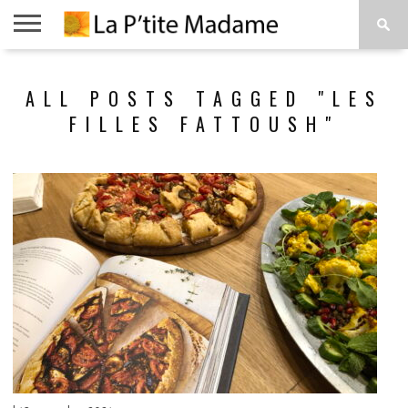
ACCUEIL
BEAUTÉ
MODE
ART
À
ALL POSTS TAGGED "LES
DE
PROPOS
VIVRE
FILLES FATTOUSH"