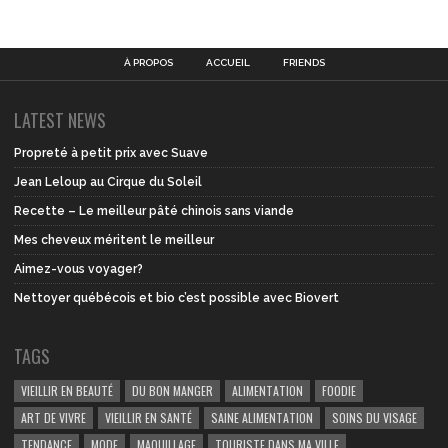
À PROPOS
ACCUEIL
FRIENDS
LATEST NEWS
Propreté à petit prix avec Suave
Jean Leloup au Cirque du Soleil
Recette – Le meilleur pâté chinois sans viande
Mes cheveux méritent le meilleur
Aimez-vous voyager?
Nettoyer québécois et bio c’est possible avec Biovert
TAGS
VIEILLIR EN BEAUTÉ
DU BON MANGER
ALIMENTATION
FOODIE
ART DE VIVRE
VIEILLIR EN SANTÉ
SAINE ALIMENTATION
SOINS DU VISAGE
TENDANCE
MODE
MAQUILLAGE
TOURISTE DANS MA VILLE