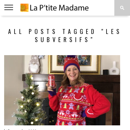
ACCUEIL
BEAUTÉ
MODE
ART
À
ALL POSTS TAGGED "LES
DE
PROPOS
VIVRE
SUBVERSIFS"