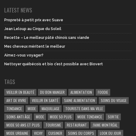
LATEST NEWS
Propreté à petit prix avec Suave
Jean Leloup au Cirque du Soleil
Recette – Le meilleur pâté chinois sans viande
Mes cheveux méritent le meilleur
Aimez-vous voyager?
Nettoyer québécois et bio c’est possible avec Biovert
TAGS
VIEILLIR EN BEAUTÉ
DU BON MANGER
ALIMENTATION
FOODIE
ART DE VIVRE
VIEILLIR EN SANTÉ
SAINE ALIMENTATION
SOINS DU VISAGE
TENDANCE
MODE
MAQUILLAGE
TOURISTE DANS MA VILLE
SOINS ANTI ÂGE
MODE
MODE 50 PLUS
MODE TENDANCE
SORTIE
MODE 50 ANS ET PLUS
TOURISME
RESTAURANT
J'AIME MONTRÉAL
MODE URBAINE
VICHY
CUISINER
SOINS DU CORPS
LOOK DU JOUR