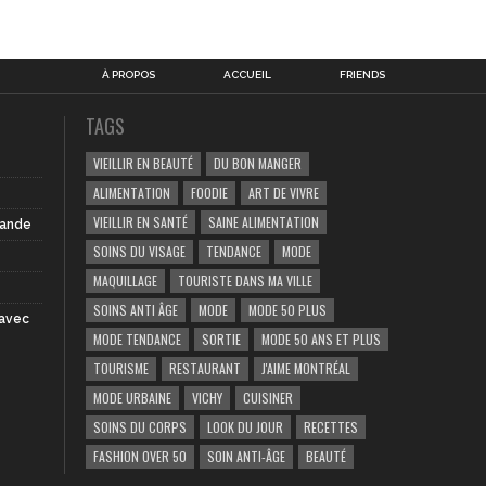
À PROPOS
ACCUEIL
FRIENDS
TAGS
VIEILLIR EN BEAUTÉ
DU BON MANGER
ALIMENTATION
FOODIE
ART DE VIVRE
VIEILLIR EN SANTÉ
SAINE ALIMENTATION
iande
SOINS DU VISAGE
TENDANCE
MODE
MAQUILLAGE
TOURISTE DANS MA VILLE
SOINS ANTI ÂGE
MODE
MODE 50 PLUS
 avec
MODE TENDANCE
SORTIE
MODE 50 ANS ET PLUS
TOURISME
RESTAURANT
J'AIME MONTRÉAL
MODE URBAINE
VICHY
CUISINER
SOINS DU CORPS
LOOK DU JOUR
RECETTES
FASHION OVER 50
SOIN ANTI-ÂGE
BEAUTÉ