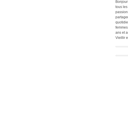
Bonjour
tous les
passion.
partage
quotidie
femmes,
ans et a
Vieillir