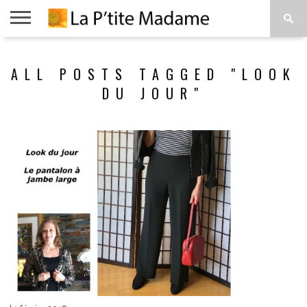
ACCUEIL
BEAUTÉ
MODE
ART
À
ALL POSTS TAGGED "LOOK
DE
PROPOS
VIVRE
DU JOUR"