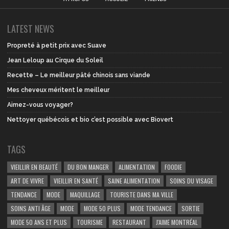
LATEST NEWS
Propreté à petit prix avec Suave
Jean Leloup au Cirque du Soleil
Recette – Le meilleur pâté chinois sans viande
Mes cheveux méritent le meilleur
Aimez-vous voyager?
Nettoyer québécois et bio c’est possible avec Biovert
TAGS
VIEILLIR EN BEAUTÉ
DU BON MANGER
ALIMENTATION
FOODIE
ART DE VIVRE
VIEILLIR EN SANTÉ
SAINE ALIMENTATION
SOINS DU VISAGE
TENDANCE
MODE
MAQUILLAGE
TOURISTE DANS MA VILLE
SOINS ANTI ÂGE
MODE
MODE 50 PLUS
MODE TENDANCE
SORTIE
MODE 50 ANS ET PLUS
TOURISME
RESTAURANT
J'AIME MONTRÉAL