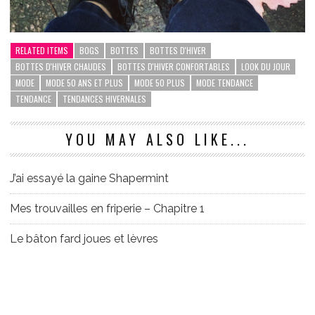
RELATED ITEMS
BOGS
BOTTES
BOTTES D'HIVER
BOTTES D'HIVER CHAUDES
BOTTES D'HIVER CONFORTABLES
LOOK DU JOUR
MODE
MODE 50 ANS ET PLUS
MODE 50 PLUS
MODE TENDANCE
TENDANCE
TENDANCES HIVERNALES
YOU MAY ALSO LIKE...
J’ai essayé la gaine Shapermint
Mes trouvailles en friperie – Chapitre 1
Le bâton fard joues et lèvres