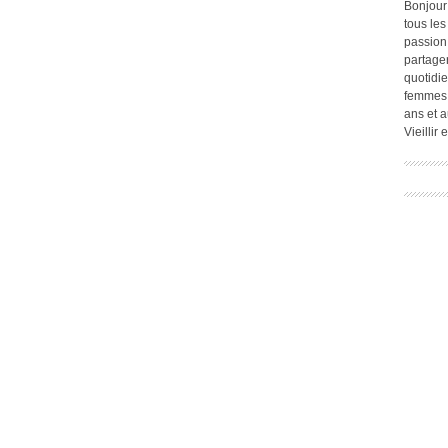
Bonjour
tous les
passion.
partage
quotidie
femmes,
ans et a
Vieillir