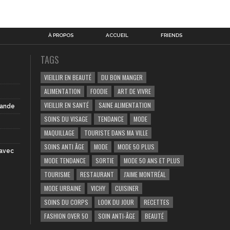
À PROPOS
ACCUEIL
FRIENDS
TAGS
VIEILLIR EN BEAUTÉ
DU BON MANGER
ALIMENTATION
FOODIE
ART DE VIVRE
VIEILLIR EN SANTÉ
SAINE ALIMENTATION
iande
SOINS DU VISAGE
TENDANCE
MODE
MAQUILLAGE
TOURISTE DANS MA VILLE
SOINS ANTI ÂGE
MODE
MODE 50 PLUS
 avec
MODE TENDANCE
SORTIE
MODE 50 ANS ET PLUS
TOURISME
RESTAURANT
J'AIME MONTRÉAL
MODE URBAINE
VICHY
CUISINER
SOINS DU CORPS
LOOK DU JOUR
RECETTES
FASHION OVER 50
SOIN ANTI-ÂGE
BEAUTÉ