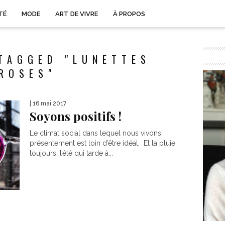
TÉ
MODE
ART DE VIVRE
À PROPOS
TAGGED "LUNETTES
ROSES"
| 16 mai 2017
Soyons positifs !
Le climat social dans lequel nous vivons
présentement est loin d’être idéal. Et la pluie
toujours…l’été qui tarde à...