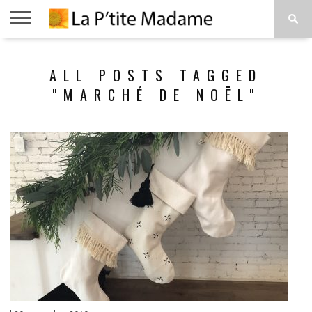
ACCUEIL
BEAUTÉ
MODE
ART
À
ALL POSTS TAGGED
DE
PROPOS
VIVRE
"MARCHÉ DE NOËL"