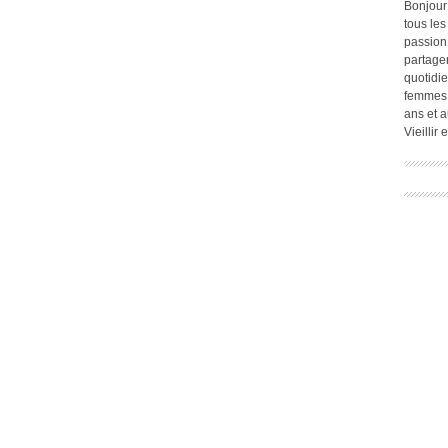
Bonjour
tous les
passion.
partage
quotidie
femmes,
ans et a
Vieillir