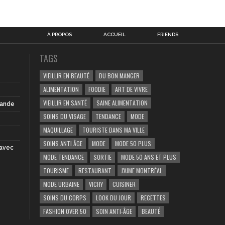
À PROPOS
ACCUEIL
FRIENDS
TAGS
VIEILLIR EN BEAUTÉ
DU BON MANGER
ALIMENTATION
FOODIE
ART DE VIVRE
VIEILLIR EN SANTÉ
SAINE ALIMENTATION
iande
SOINS DU VISAGE
TENDANCE
MODE
MAQUILLAGE
TOURISTE DANS MA VILLE
SOINS ANTI ÂGE
MODE
MODE 50 PLUS
 avec
MODE TENDANCE
SORTIE
MODE 50 ANS ET PLUS
TOURISME
RESTAURANT
J'AIME MONTRÉAL
MODE URBAINE
VICHY
CUISINER
SOINS DU CORPS
LOOK DU JOUR
RECETTES
FASHION OVER 50
SOIN ANTI-ÂGE
BEAUTÉ