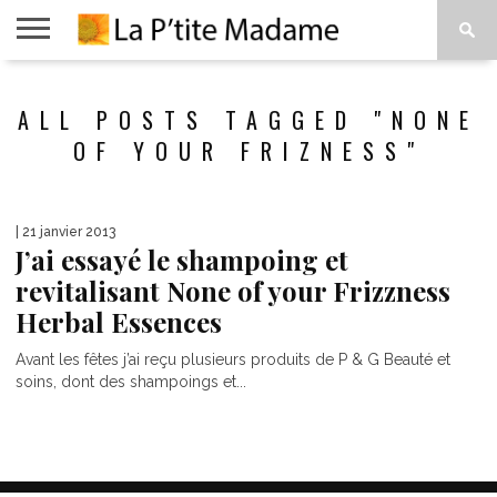
ACCUEIL
BEAUTÉ
MODE
ART
À
ALL POSTS TAGGED "NONE
DE
PROPOS
VIVRE
OF YOUR FRIZNESS"
| 21 janvier 2013
J’ai essayé le shampoing et
revitalisant None of your Frizzness
Herbal Essences
Avant les fêtes j’ai reçu plusieurs produits de P & G Beauté et
soins, dont des shampoings et...