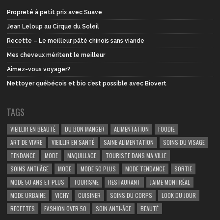
Propreté à petit prix avec Suave
Jean Leloup au Cirque du Soleil
Recette – Le meilleur pâté chinois sans viande
Mes cheveux méritent le meilleur
Aimez-vous voyager?
Nettoyer québécois et bio c’est possible avec Biovert
TAGS
VIEILLIR EN BEAUTÉ
DU BON MANGER
ALIMENTATION
FOODIE
ART DE VIVRE
VIEILLIR EN SANTÉ
SAINE ALIMENTATION
SOINS DU VISAGE
TENDANCE
MODE
MAQUILLAGE
TOURISTE DANS MA VILLE
SOINS ANTI ÂGE
MODE
MODE 50 PLUS
MODE TENDANCE
SORTIE
MODE 50 ANS ET PLUS
TOURISME
RESTAURANT
J'AIME MONTRÉAL
MODE URBAINE
VICHY
CUISINER
SOINS DU CORPS
LOOK DU JOUR
RECETTES
FASHION OVER 50
SOIN ANTI-ÂGE
BEAUTÉ