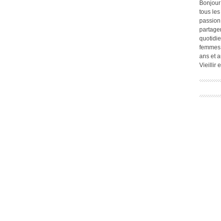
Bonjour
tous les
passion.
partage
quotidie
femmes,
ans et a
Vieillir