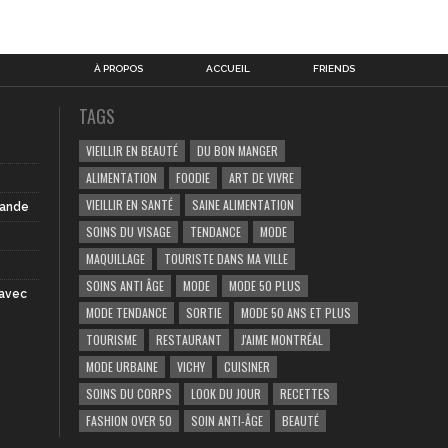
À PROPOS
ACCUEIL
FRIENDS
TAGS
VIEILLIR EN BEAUTÉ
DU BON MANGER
ALIMENTATION
FOODIE
ART DE VIVRE
VIEILLIR EN SANTÉ
SAINE ALIMENTATION
iande
SOINS DU VISAGE
TENDANCE
MODE
MAQUILLAGE
TOURISTE DANS MA VILLE
SOINS ANTI ÂGE
MODE
MODE 50 PLUS
 avec
MODE TENDANCE
SORTIE
MODE 50 ANS ET PLUS
TOURISME
RESTAURANT
J'AIME MONTRÉAL
MODE URBAINE
VICHY
CUISINER
SOINS DU CORPS
LOOK DU JOUR
RECETTES
FASHION OVER 50
SOIN ANTI-ÂGE
BEAUTÉ