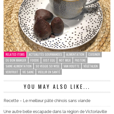
RELATED ITEMS
ACTUALITÉS GOURMANDES
ALIMENTATION
CUISINER
DU BON MANGER
FOODIE
JUST EGG
NOT MILK
PASTENE
SAINE ALIMENTATION
SO VEGGIE SO WISE
VAN HOUTTE
VÉGÉTALIEN
VERIFRUIT
VIE SAINE
VIEILLIR EN SANTÉ
YOU MAY ALSO LIKE...
Recette – Le meilleur pâté chinois sans viande
Une autre belle escapade dans la région de Victoriaville