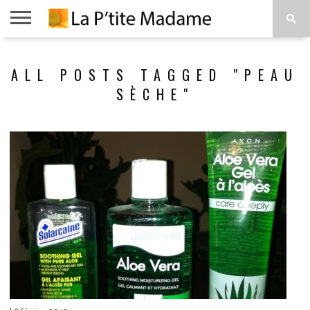
ACCUEIL
BEAUTÉ
MODE
ART
À
ALL POSTS TAGGED "PEAU
DE
PROPOS
VIVRE
SÈCHE"