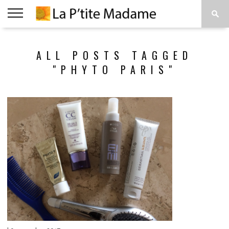
ACCUEIL
BEAUTÉ
MODE
ART
À
ALL POSTS TAGGED
DE
PROPOS
VIVRE
"PHYTO PARIS"