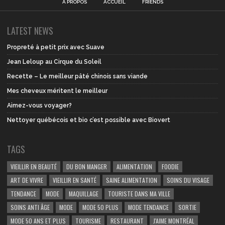
À PROPOS
ACCUEIL
FRIENDS
LATEST NEWS
Propreté à petit prix avec Suave
Jean Leloup au Cirque du Soleil
Recette – Le meilleur pâté chinois sans viande
Mes cheveux méritent le meilleur
Aimez-vous voyager?
Nettoyer québécois et bio c’est possible avec Biovert
TAGS
VIEILLIR EN BEAUTÉ
DU BON MANGER
ALIMENTATION
FOODIE
ART DE VIVRE
VIEILLIR EN SANTÉ
SAINE ALIMENTATION
SOINS DU VISAGE
TENDANCE
MODE
MAQUILLAGE
TOURISTE DANS MA VILLE
SOINS ANTI ÂGE
MODE
MODE 50 PLUS
MODE TENDANCE
SORTIE
MODE 50 ANS ET PLUS
TOURISME
RESTAURANT
J'AIME MONTRÉAL