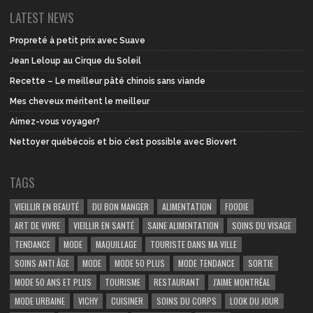
LATEST NEWS
Propreté à petit prix avec Suave
Jean Leloup au Cirque du Soleil
Recette – Le meilleur pâté chinois sans viande
Mes cheveux méritent le meilleur
Aimez-vous voyager?
Nettoyer québécois et bio c’est possible avec Biovert
TAGS
VIEILLIR EN BEAUTÉ
DU BON MANGER
ALIMENTATION
FOODIE
ART DE VIVRE
VIEILLIR EN SANTÉ
SAINE ALIMENTATION
SOINS DU VISAGE
TENDANCE
MODE
MAQUILLAGE
TOURISTE DANS MA VILLE
SOINS ANTI ÂGE
MODE
MODE 50 PLUS
MODE TENDANCE
SORTIE
MODE 50 ANS ET PLUS
TOURISME
RESTAURANT
J'AIME MONTRÉAL
MODE URBAINE
VICHY
CUISINER
SOINS DU CORPS
LOOK DU JOUR