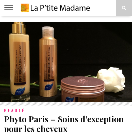
ACCUEIL
BEAUTÉ
MODE
ART
À
DE
PROPOS
VIVRE
BEAUTÉ
Phyto Paris – Soins d’exception
pour les cheveux