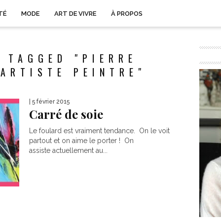
TÉ
MODE
ART DE VIVRE
À PROPOS
 TAGGED "PIERRE
ARTISTE PEINTRE"
| 5 février 2015
Carré de soie
Le foulard est vraiment tendance. On le voit
partout et on aime le porter ! On
assiste actuellement au...