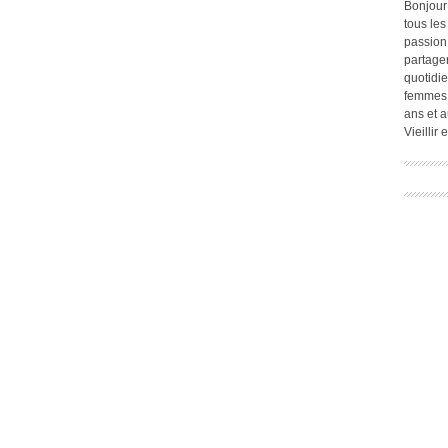
Bonjour
tous les
passion.
partage
quotidie
femmes,
ans et a
Vieillir