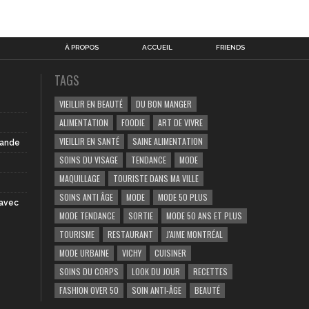
À PROPOS
ACCUEIL
FRIENDS
TAGS
VIEILLIR EN BEAUTÉ
DU BON MANGER
ALIMENTATION
FOODIE
ART DE VIVRE
VIEILLIR EN SANTÉ
SAINE ALIMENTATION
iande
SOINS DU VISAGE
TENDANCE
MODE
MAQUILLAGE
TOURISTE DANS MA VILLE
SOINS ANTI ÂGE
MODE
MODE 50 PLUS
 avec
MODE TENDANCE
SORTIE
MODE 50 ANS ET PLUS
TOURISME
RESTAURANT
J'AIME MONTRÉAL
MODE URBAINE
VICHY
CUISINER
SOINS DU CORPS
LOOK DU JOUR
RECETTES
FASHION OVER 50
SOIN ANTI-ÂGE
BEAUTÉ