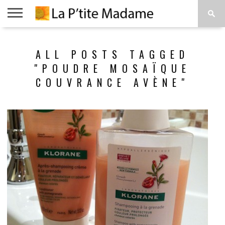
ACCUEIL
BEAUTÉ
MODE
ART
À
ALL POSTS TAGGED
DE
PROPOS
VIVRE
"POUDRE MOSAÏQUE
COUVRANCE AVÈNE"