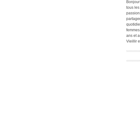
Bonjour
tous les
passion.
partage
quotidie
femmes,
ans et a
Vieillir