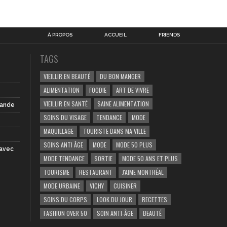
À PROPOS
ACCUEIL
FRIENDS
TAGS
VIEILLIR EN BEAUTÉ
DU BON MANGER
ALIMENTATION
FOODIE
ART DE VIVRE
VIEILLIR EN SANTÉ
SAINE ALIMENTATION
iande
SOINS DU VISAGE
TENDANCE
MODE
MAQUILLAGE
TOURISTE DANS MA VILLE
SOINS ANTI ÂGE
MODE
MODE 50 PLUS
 avec
MODE TENDANCE
SORTIE
MODE 50 ANS ET PLUS
TOURISME
RESTAURANT
J'AIME MONTRÉAL
MODE URBAINE
VICHY
CUISINER
SOINS DU CORPS
LOOK DU JOUR
RECETTES
FASHION OVER 50
SOIN ANTI-ÂGE
BEAUTÉ