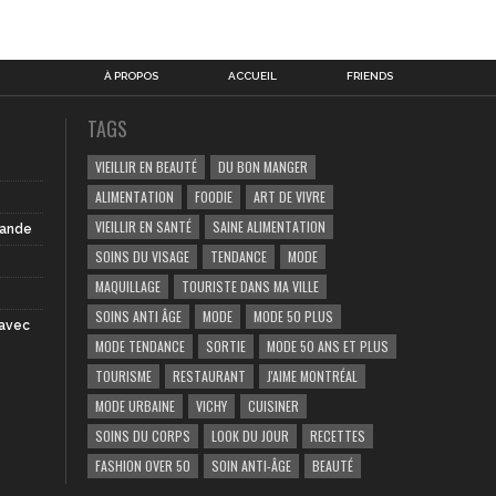
À PROPOS
ACCUEIL
FRIENDS
TAGS
VIEILLIR EN BEAUTÉ
DU BON MANGER
ALIMENTATION
FOODIE
ART DE VIVRE
VIEILLIR EN SANTÉ
SAINE ALIMENTATION
iande
SOINS DU VISAGE
TENDANCE
MODE
MAQUILLAGE
TOURISTE DANS MA VILLE
SOINS ANTI ÂGE
MODE
MODE 50 PLUS
 avec
MODE TENDANCE
SORTIE
MODE 50 ANS ET PLUS
TOURISME
RESTAURANT
J'AIME MONTRÉAL
MODE URBAINE
VICHY
CUISINER
SOINS DU CORPS
LOOK DU JOUR
RECETTES
FASHION OVER 50
SOIN ANTI-ÂGE
BEAUTÉ