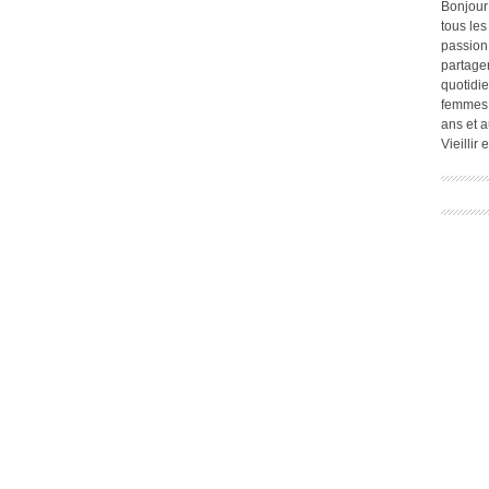
Bonjour
tous les
passion.
partage
quotidie
femmes,
ans et a
Vieillir