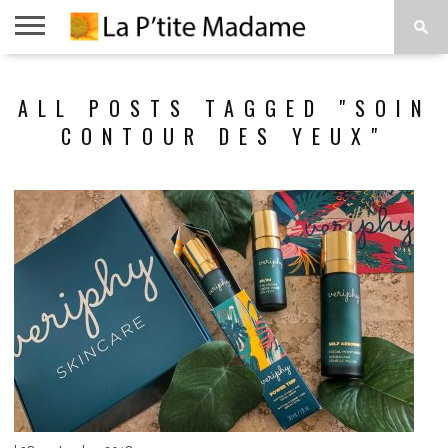
ACCUEIL
BEAUTÉ
MODE
ART
À
ALL POSTS TAGGED "SOIN
DE
PROPOS
VIVRE
CONTOUR DES YEUX"