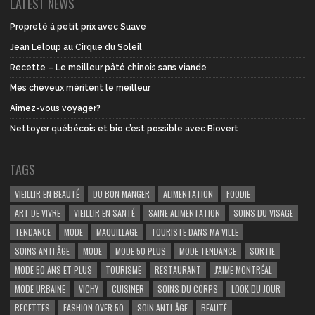
LATEST NEWS
Propreté à petit prix avec Suave
Jean Leloup au Cirque du Soleil
Recette – Le meilleur pâté chinois sans viande
Mes cheveux méritent le meilleur
Aimez-vous voyager?
Nettoyer québécois et bio c’est possible avec Biovert
TAGS
VIEILLIR EN BEAUTÉ
DU BON MANGER
ALIMENTATION
FOODIE
ART DE VIVRE
VIEILLIR EN SANTÉ
SAINE ALIMENTATION
SOINS DU VISAGE
TENDANCE
MODE
MAQUILLAGE
TOURISTE DANS MA VILLE
SOINS ANTI ÂGE
MODE
MODE 50 PLUS
MODE TENDANCE
SORTIE
MODE 50 ANS ET PLUS
TOURISME
RESTAURANT
J'AIME MONTRÉAL
MODE URBAINE
VICHY
CUISINER
SOINS DU CORPS
LOOK DU JOUR
RECETTES
FASHION OVER 50
SOIN ANTI-ÂGE
BEAUTÉ