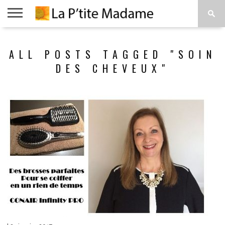
ACCUEIL
BEAUTÉ
MODE
ART
À
ALL POSTS TAGGED "SOIN
DE
PROPOS
VIVRE
DES CHEVEUX"