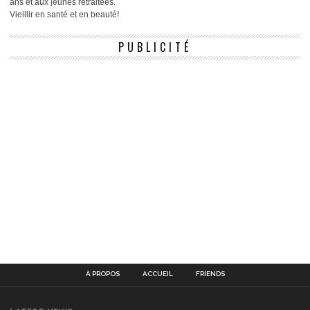
ans et aux jeunes retraitées.
Vieillir en santé et en beauté!
PUBLICITÉ
À PROPOS
ACCUEIL
FRIENDS