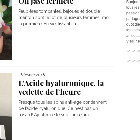
On jase fermeté
Bonjour
tous les
Paupières tombantes, bajoues et double
passion.
menton sont le lot de plusieurs femmes, moi
partage
la première! En vieillissant, la...
quotidie
femmes,
ans et a
Vieillir
| 6 février 2018
L’Acide hyaluronique, la
vedette de l’heure
Presque tous les soins anti-âge contiennent
de l’acide hyaluronique. Ce n’est pas un
hasard! Ajouter cette substance aux...