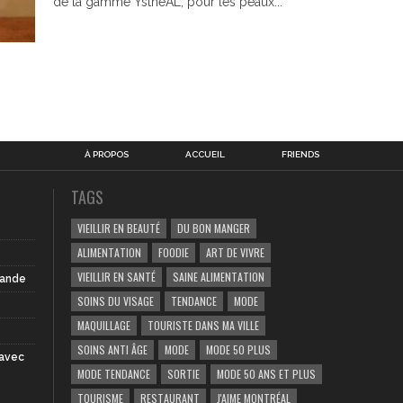
de la gamme YsthéAL, pour les peaux...
À PROPOS
ACCUEIL
FRIENDS
TAGS
VIEILLIR EN BEAUTÉ
DU BON MANGER
ALIMENTATION
FOODIE
ART DE VIVRE
VIEILLIR EN SANTÉ
SAINE ALIMENTATION
iande
SOINS DU VISAGE
TENDANCE
MODE
MAQUILLAGE
TOURISTE DANS MA VILLE
SOINS ANTI ÂGE
MODE
MODE 50 PLUS
 avec
MODE TENDANCE
SORTIE
MODE 50 ANS ET PLUS
TOURISME
RESTAURANT
J'AIME MONTRÉAL