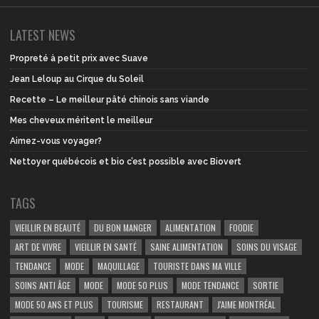
LATEST NEWS
Propreté à petit prix avec Suave
Jean Leloup au Cirque du Soleil
Recette – Le meilleur pâté chinois sans viande
Mes cheveux méritent le meilleur
Aimez-vous voyager?
Nettoyer québécois et bio c’est possible avec Biovert
TAGS
VIEILLIR EN BEAUTÉ
DU BON MANGER
ALIMENTATION
FOODIE
ART DE VIVRE
VIEILLIR EN SANTÉ
SAINE ALIMENTATION
SOINS DU VISAGE
TENDANCE
MODE
MAQUILLAGE
TOURISTE DANS MA VILLE
SOINS ANTI ÂGE
MODE
MODE 50 PLUS
MODE TENDANCE
SORTIE
MODE 50 ANS ET PLUS
TOURISME
RESTAURANT
J'AIME MONTRÉAL