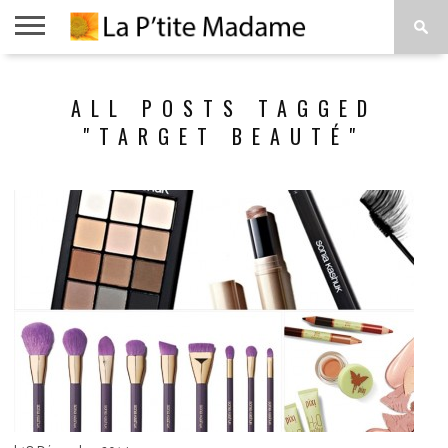
ACCUEIL
BEAUTÉ
MODE
ART
À
ALL POSTS TAGGED
DE
PROPOS
VIVRE
"TARGET BEAUTÉ"