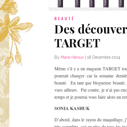
BEAUTÉ
Des découver
TARGET
By
Marie Héroux
|
18 Décembre 2014
Même s’il y a un magasin TARGET tout p
pourrait changer car la semaine derni
beauté. En tant que blogueuse beauté, j
vues ailleurs. Par contre, je n’ai pas e
temps et je pourrai vous faire alors un re
SONIA KASHUK
D’abord, dans le rayon du maquillage,
très complète, qui en plus de tous les i