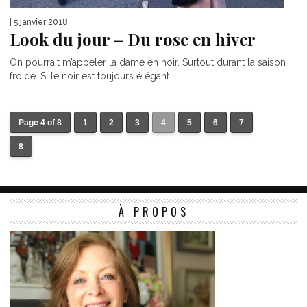
| 5 janvier 2018
Look du jour – Du rose en hiver
On pourrait m’appeler la dame en noir. Surtout durant la saison
froide. Si le noir est toujours élégant...
Page 4 of 8
1
2
3
4
5
6
7
8
À PROPOS