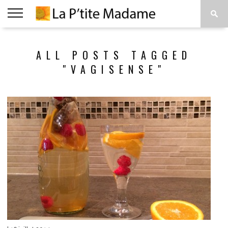
ACCUEIL
BEAUTÉ
MODE
ART
À
ALL POSTS TAGGED
DE
PROPOS
VIVRE
"VAGISENSE"