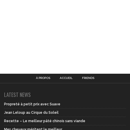
À PROPOS
ACCUEIL
FRIENDS
LATEST NEWS
Propreté à petit prix avec Suave
Jean Leloup au Cirque du Soleil
Recette – Le meilleur pâté chinois sans viande
Mes cheveux méritent le meilleur