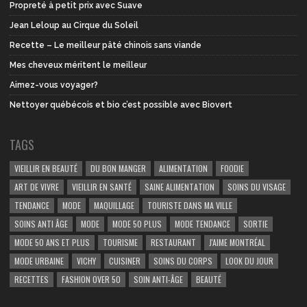
Propreté à petit prix avec Suave
Jean Leloup au Cirque du Soleil
Recette – Le meilleur pâté chinois sans viande
Mes cheveux méritent le meilleur
Aimez-vous voyager?
Nettoyer québécois et bio c’est possible avec Biovert
TAGS
VIEILLIR EN BEAUTÉ
DU BON MANGER
ALIMENTATION
FOODIE
ART DE VIVRE
VIEILLIR EN SANTÉ
SAINE ALIMENTATION
SOINS DU VISAGE
TENDANCE
MODE
MAQUILLAGE
TOURISTE DANS MA VILLE
SOINS ANTI ÂGE
MODE
MODE 50 PLUS
MODE TENDANCE
SORTIE
MODE 50 ANS ET PLUS
TOURISME
RESTAURANT
J'AIME MONTRÉAL
MODE URBAINE
VICHY
CUISINER
SOINS DU CORPS
LOOK DU JOUR
RECETTES
FASHION OVER 50
SOIN ANTI-ÂGE
BEAUTÉ