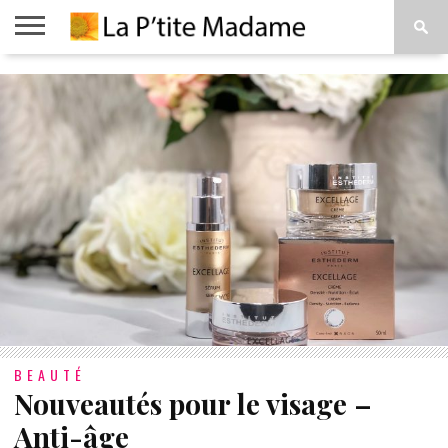
ACCUEIL
BEAUTÉ
MODE
ART
À
DE
PROPOS
VIVRE
BEAUTÉ
Nouveautés pour le visage –
Anti-âge