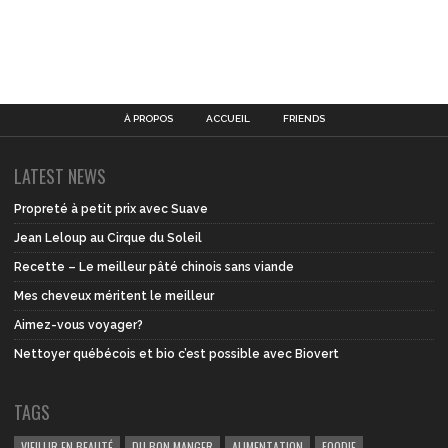
À PROPOS
ACCUEIL
FRIENDS
LATEST NEWS
Propreté à petit prix avec Suave
Jean Leloup au Cirque du Soleil
Recette – Le meilleur pâté chinois sans viande
Mes cheveux méritent le meilleur
Aimez-vous voyager?
Nettoyer québécois et bio c’est possible avec Biovert
TAGS
VIEILLIR EN BEAUTÉ
DU BON MANGER
ALIMENTATION
FOODIE