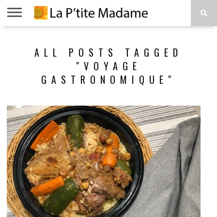
ACCUEIL
BEAUTÉ
MODE
ART
À
ALL POSTS TAGGED
DE
PROPOS
VIVRE
"VOYAGE
GASTRONOMIQUE"