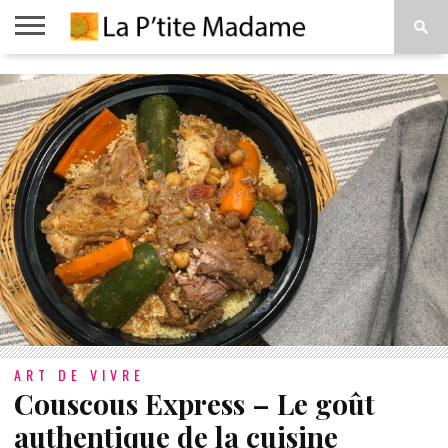
ACCUEIL
BEAUTÉ
MODE
ART
À
DE
PROPOS
VIVRE
ART DE VIVRE
Couscous Express – Le goût
authentique de la cuisine