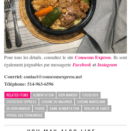
Couscous Express
Pour tous les détails, consultez le site
. Ils sont
également joignables par messagerie
Facebook
et
Instagram
Courriel:
contact@couscousexpress.net
Téléphone: 514-963-6596
RELATED ITEMS
ALIMENTATION
BIEN MANGER
COUSCOUS
COUSCOUS EXPRESS
CUISINE DU MAGHREB
CUISINE MAROCAINE
DU BON MANGER
FOODIE
SAINE ALIMENTATION
VIEILLIR EN SANTÉ
VOYAGE GASTRONOMIQUE