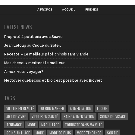
À PROPOS
ACCUEIL
FRIENDS
LATEST NEWS
Propreté à petit prix avec Suave
Jean Leloup au Cirque du Soleil
Recette – Le meilleur pâté chinois sans viande
Mes cheveux méritent le meilleur
Aimez-vous voyager?
Nettoyer québécois et bio c’est possible avec Biovert
TAGS
VIEILLIR EN BEAUTÉ
DU BON MANGER
ALIMENTATION
FOODIE
ART DE VIVRE
VIEILLIR EN SANTÉ
SAINE ALIMENTATION
SOINS DU VISAGE
TENDANCE
MODE
MAQUILLAGE
TOURISTE DANS MA VILLE
SOINS ANTI ÂGE
MODE
MODE 50 PLUS
MODE TENDANCE
SORTIE