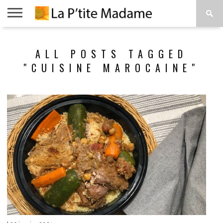
ACCUEIL
BEAUTÉ
MODE
ART
À
ALL POSTS TAGGED
DE
PROPOS
VIVRE
"CUISINE MAROCAINE"