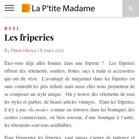
ACCUEIL
MODE
BEAUTÉ
MODE
ART
À
DE
PROPOS
Les friperies
VIVRE
By
Marie Héroux
|
6 mars 2011
Êtes-vous déjà allés fouiner dans une friperie ? Les friperies
offrent des vêtements, souliers, bottes, sacs à main et accessoires
qui ont du vécu. L’avantage de magasiner dans les friperies est
sans contredit les prix réduits mais aussi elles nous permettent de
se composer un style unique. On y trouve des vêtements de tous
les styles et parfois, de beaux articles vintages. Dans les friperies,
il n’y a pas
«la mode»
comme on retrouve dans les boutiques des
centres commerciaux, où bien souvent, d’une boutique à l’autre,
les vêtements sont tous semblables.
Pour fréquenter les friperies, vaut mieux s’armer de patience et