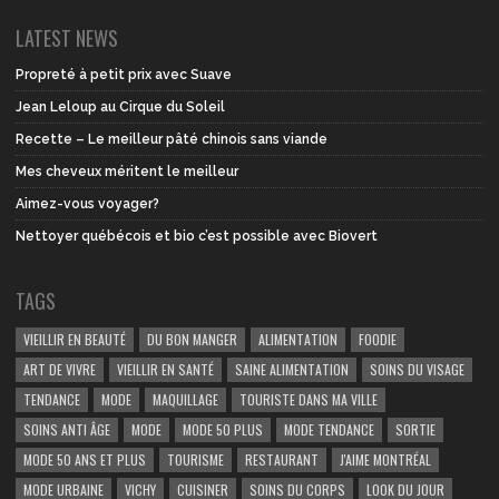
LATEST NEWS
Propreté à petit prix avec Suave
Jean Leloup au Cirque du Soleil
Recette – Le meilleur pâté chinois sans viande
Mes cheveux méritent le meilleur
Aimez-vous voyager?
Nettoyer québécois et bio c’est possible avec Biovert
TAGS
VIEILLIR EN BEAUTÉ
DU BON MANGER
ALIMENTATION
FOODIE
ART DE VIVRE
VIEILLIR EN SANTÉ
SAINE ALIMENTATION
SOINS DU VISAGE
TENDANCE
MODE
MAQUILLAGE
TOURISTE DANS MA VILLE
SOINS ANTI ÂGE
MODE
MODE 50 PLUS
MODE TENDANCE
SORTIE
MODE 50 ANS ET PLUS
TOURISME
RESTAURANT
J'AIME MONTRÉAL
MODE URBAINE
VICHY
CUISINER
SOINS DU CORPS
LOOK DU JOUR