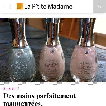
ACCUEIL
BEAUTÉ
MODE
ART
À
DE
PROPOS
VIVRE
BEAUTÉ
Des mains parfaitement
manucurées.