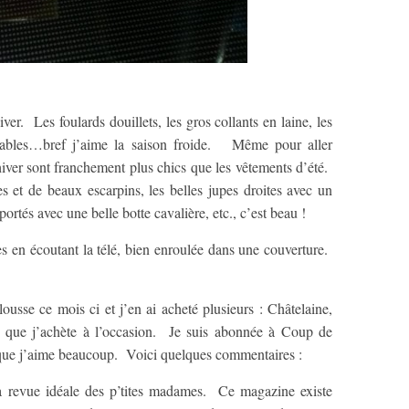
er. Les foulards douillets, les gros collants en laine, les
ortables…bref j’aime la saison froide. Même pour aller
’hiver sont franchement plus chics que les vêtements d’été.
s et de beaux escarpins, les belles jupes droites avec un
ortés avec une belle botte cavalière, etc., c’est beau !
nes en écoutant la télé, bien enroulée dans une couverture.
ousse ce mois ci et j’en ai acheté plusieurs : Châtelaine,
es que j’achète à l’occasion. Je suis abonnée à Coup de
 que j’aime beaucoup. Voici quelques commentaires :
a revue idéale des p’tites madames. Ce magazine existe