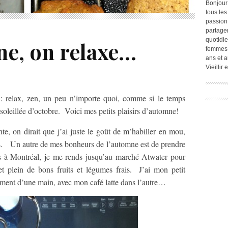
Bonjour
tous les
passion.
partage
quotidie
ne, on relaxe…
femmes,
ans et a
Vieillir
 : relax, zen, un peu n’importe quoi, comme si le temps
nsoleillée d’octobre. Voici mes petits plaisirs d’automne!
e, on dirait que j’ai juste le goût de m’habiller en mou,
nes. Un autre de mes bonheurs de l’automne est de prendre
 à Montréal, je me rends jusqu’au marché Atwater pour
et plein de bons fruits et légumes frais. J’ai mon petit
rement d’une main, avec mon café latte dans l’autre…