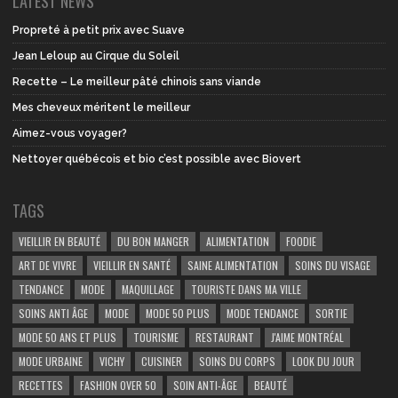
LATEST NEWS
Propreté à petit prix avec Suave
Jean Leloup au Cirque du Soleil
Recette – Le meilleur pâté chinois sans viande
Mes cheveux méritent le meilleur
Aimez-vous voyager?
Nettoyer québécois et bio c’est possible avec Biovert
TAGS
VIEILLIR EN BEAUTÉ
DU BON MANGER
ALIMENTATION
FOODIE
ART DE VIVRE
VIEILLIR EN SANTÉ
SAINE ALIMENTATION
SOINS DU VISAGE
TENDANCE
MODE
MAQUILLAGE
TOURISTE DANS MA VILLE
SOINS ANTI ÂGE
MODE
MODE 50 PLUS
MODE TENDANCE
SORTIE
MODE 50 ANS ET PLUS
TOURISME
RESTAURANT
J'AIME MONTRÉAL
MODE URBAINE
VICHY
CUISINER
SOINS DU CORPS
LOOK DU JOUR
RECETTES
FASHION OVER 50
SOIN ANTI-ÂGE
BEAUTÉ