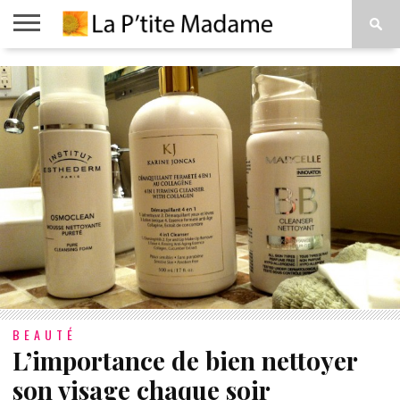
ACCUEIL
BEAUTÉ
MODE
ART
À
DE
PROPOS
VIVRE
BEAUTÉ
L’importance de bien nettoyer
son visage chaque soir